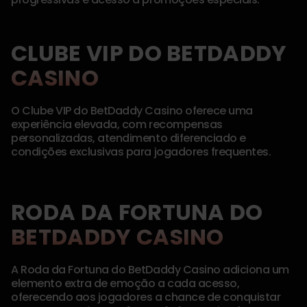
CLUBE VIP DO BETDADDY
CASINO
O Clube VIP do BetDaddy Casino oferece uma
experiência elevada, com recompensas
personalizadas, atendimento diferenciado e
condições exclusivas para jogadores frequentes.
RODA DA FORTUNA DO
BETDADDY CASINO
A Roda da Fortuna do BetDaddy Casino adiciona um
elemento extra de emoção a cada acesso,
oferecendo aos jogadores a chance de conquistar