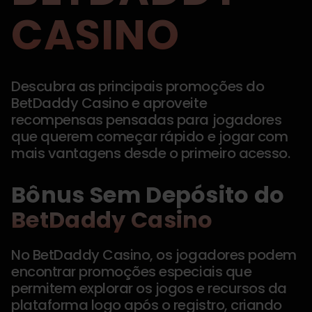
CASINO
Descubra as principais promoções do
BetDaddy Casino e aproveite
recompensas pensadas para jogadores
que querem começar rápido e jogar com
mais vantagens desde o primeiro acesso.
Bônus Sem Depósito do
BetDaddy Casino
No BetDaddy Casino, os jogadores podem
encontrar promoções especiais que
permitem explorar os jogos e recursos da
plataforma logo após o registro, criando