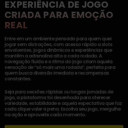
EXPERIÊNCIA DE JOGO
CRIADA PARA EMOÇÃO
REAL
Entre em um ambiente pensado para quem quer
jogar sem distrações, com acesso rápido a slots
envolventes, jogos dinâmicos e experiências que
mantêm a adrenalina alta a cada rodada. A
navegação fluida e o ritmo do jogo criam aquela
sensação de “só mais uma rodada”, perfeita para
quem busca diversão imediata e recompensas
constantes.
Seja para sessões rápidas ou longas jornadas de
jogo, a plataforma foi desenhada para oferecer
variedade, estabilidade e aquela expectativa que faz
cada clique valer a pena. Escolha seu jogo, mergulhe
na ação e aproveite cada momento.