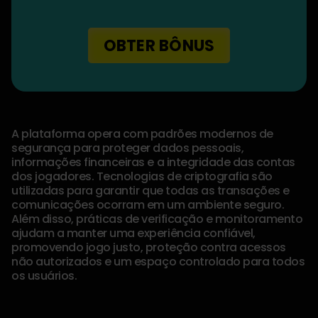
OBTER BÔNUS
A plataforma opera com padrões modernos de
segurança para proteger dados pessoais,
informações financeiras e a integridade das contas
dos jogadores. Tecnologias de criptografia são
utilizadas para garantir que todas as transações e
comunicações ocorram em um ambiente seguro.
Além disso, práticas de verificação e monitoramento
ajudam a manter uma experiência confiável,
promovendo jogo justo, proteção contra acessos
não autorizados e um espaço controlado para todos
os usuários.