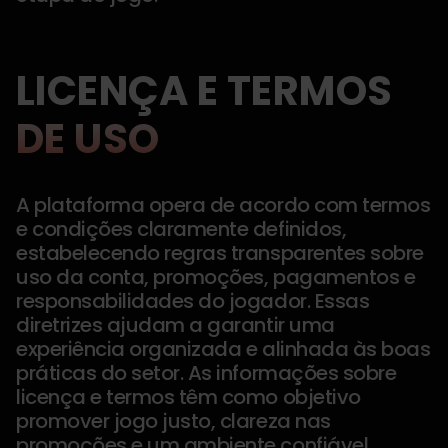
LICENÇA E TERMOS
DE USO
A plataforma opera de acordo com termos
e condições claramente definidos,
estabelecendo regras transparentes sobre
uso da conta, promoções, pagamentos e
responsabilidades do jogador. Essas
diretrizes ajudam a garantir uma
experiência organizada e alinhada às boas
práticas do setor. As informações sobre
licença e termos têm como objetivo
promover jogo justo, clareza nas
promoções e um ambiente confiável,