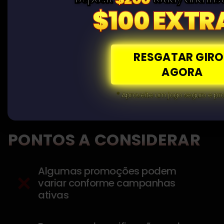
$100 EXTR
Interface intuitiva que facilita a
navegação e o acesso rápido aos
jogos
RESGATAR GIRO
AGORA
Experiência localizada para
jogadores do Brasil, com moeda
* Aproveite um jogo seguro e pr
em BRL
PONTOS A CONSIDERAR
Algumas promoções podem
variar conforme campanhas
ativas