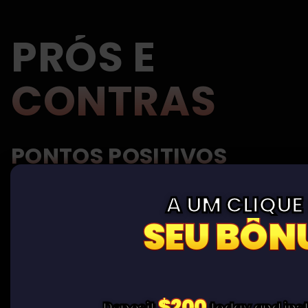
PRÓS E
CONTRAS
PONTOS POSITIVOS
A UM CLIQUE
Variedade de promoções ativas
que mantêm o jogo sempre
SEU BÔN
dinâmico
Ampla seleção de jogos, incluindo
slots e cassino ao vivo
$200
Deposit
today and inst