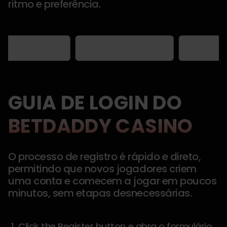
ritmo e preferência.
GUIA DE LOGIN DO
BETDADDY CASINO
O processo de registro é rápido e direto,
permitindo que novos jogadores criem
uma conta e comecem a jogar em poucos
minutos, sem etapas desnecessárias.
Click the Register button e abra o formulário