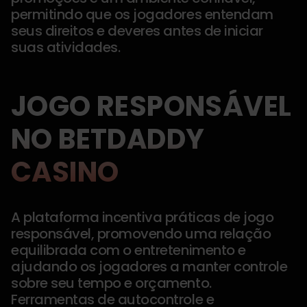
permitindo que os jogadores entendam
seus direitos e deveres antes de iniciar
suas atividades.
JOGO RESPONSÁVEL
NO BETDADDY
CASINO
A plataforma incentiva práticas de jogo
responsável, promovendo uma relação
equilibrada com o entretenimento e
ajudando os jogadores a manter controle
sobre seu tempo e orçamento.
Ferramentas de autocontrole e