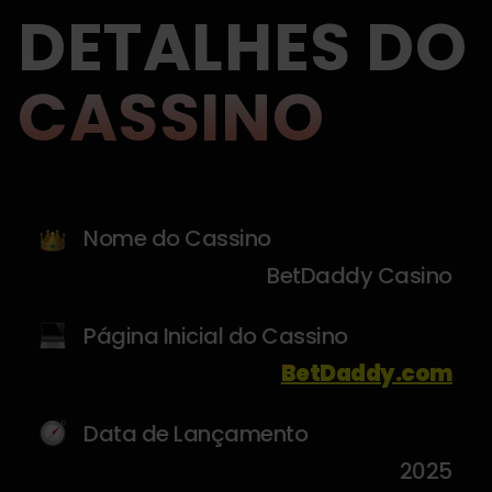
DETALHES DO
CASSINO
Nome do Cassino
BetDaddy Casino
Página Inicial do Cassino
BetDaddy.com
Data de Lançamento
2025