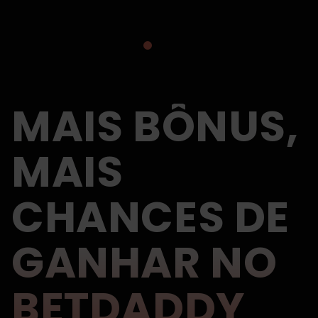
MAIS BÔNUS,
MAIS
CHANCES DE
GANHAR NO
BETDADDY