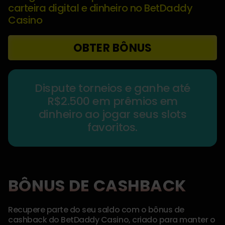
OBTER BÔNUS
Dispute torneios e ganhe até
R$2.500 em prêmios em
dinheiro ao jogar seus slots
favoritos.
BÔNUS DE CASHBACK
Recupere parte do seu saldo com o bônus de
cashback do BetDaddy Casino, criado para manter o